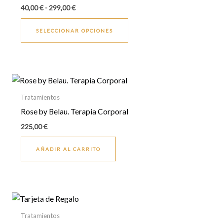
múltiples
página
hasta
40,00
€
-
299,00
€
299,00 €
variantes.
de
Las
producto
SELECCIONAR OPCIONES
opciones
se
pueden
elegir
en
Tratamientos
la
Rose by Belau. Terapia Corporal
página
225,00
€
de
producto
AÑADIR AL CARRITO
Rango
Este
de
producto
precios:
Tratamientos