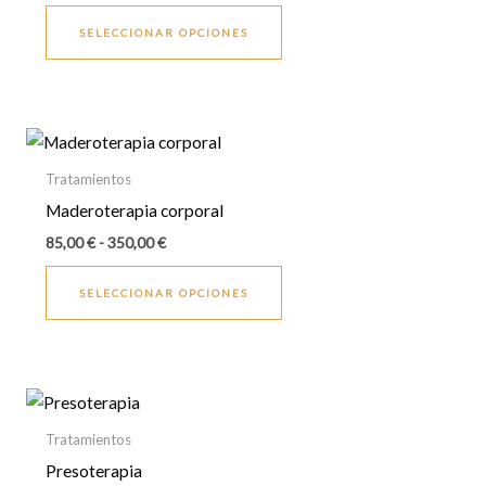
SELECCIONAR OPCIONES
Rango
Este
de
producto
precios:
Tratamientos
desde
tiene
Maderoterapia corporal
85,00 €
múltiples
hasta
85,00
€
-
350,00
€
350,00 €
variantes.
Las
SELECCIONAR OPCIONES
opciones
se
pueden
Rango
Este
elegir
de
producto
en
precios:
Tratamientos
desde
tiene
la
Presoterapia
40,00 €