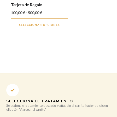
desde
tiene
Tarjeta de Regalo
100,00 €
múltiples
hasta
100,00
€
-
500,00
€
500,00 €
variantes.
Las
SELECCIONAR OPCIONES
opciones
se
pueden
elegir
en
la
página
de
producto
SELECCIONA EL TRATAMIENTO
Selecciona el tratamiento deseado y añádelo al carrito haciendo clic en
el botón "Agregar al carrito"