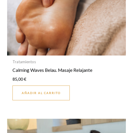
Tratamientos
Calming Waves Belau. Masaje Relajante
85,00
€
AÑADIR AL CARRITO
Rango
Este
de
producto
precios: