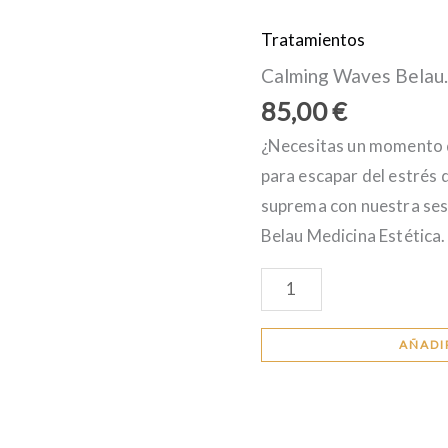
Tratamientos
Calming
Waves
Calming Waves Belau.
Belau.
85,00
€
Masaje
¿Necesitas un momento d
Relajante
para escapar del estrés 
cantidad
suprema con nuestra ses
Belau Medicina Estética.
AÑADI