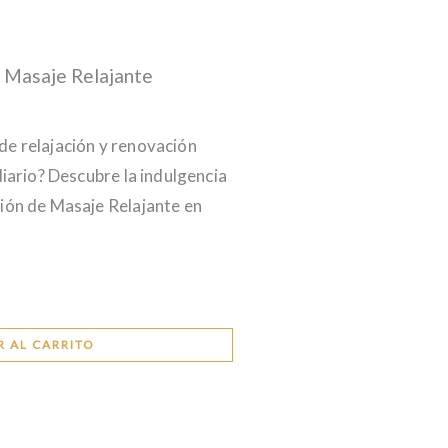
 Masaje Relajante
e relajación y renovación
diario? Descubre la indulgencia
ión de Masaje Relajante en
R AL CARRITO