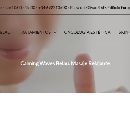
n - Jue 10:00 - 19:00 -
+34 692213500
- Plaza del Olivar 3 6D. Edificio Euro
ELAU
TRATAMIENTOS
ONCOLOGÍA ESTÉTICA
SKIN
Calming Waves Belau. Masaje Relajante