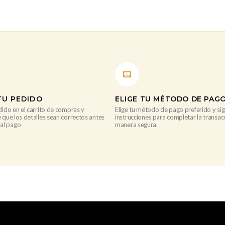
TU PEDIDO
ELIGE TU MÉTODO DE PAG
dido en el carrito de compras y
Elige tu método de pago preferido y sig
 que los detalles sean correctos antes
instrucciones para completar la transac
al pago
manera segura.