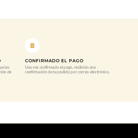
O
CONFIRMADO EL PAGO
ue las
Una vez confirmado el pago, recibirás una
ción de
confirmación de tu pedido por correo electrónico.