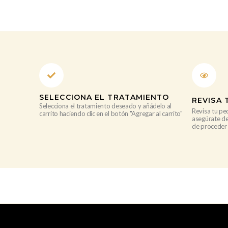
SELECCIONA EL TRATAMIENTO
REVISA 
Selecciona el tratamiento deseado y añádelo al
Revisa tu pe
carrito haciendo clic en el botón "Agregar al carrito"
asegúrate de
de proceder 