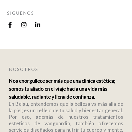
SÍGUENOS
F
I
L
a
n
i
c
s
n
e
t
k
b
a
e
o
g
d
o
r
i
k
a
n
NOSOTROS
-
m
-
f
i
Nos enorgullece ser más que una clínica estética;
n
somos tu aliado en el viaje hacia una vida más
saludable, radiante y llena de confianza.
En Belau, entendemos que la belleza va más allá de
la piel; es un reflejo de tu salud y bienestar general.
Por eso, además de nuestros tratamientos
estéticos de vanguardia, también ofrecemos
servicios diseñados para nutrir tu cuerpo y mente.