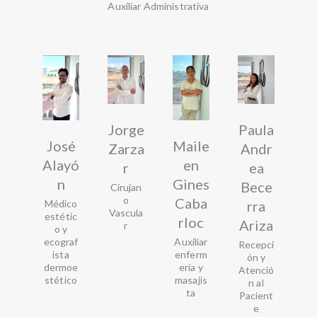
Auxiliar Administrativa
Jorge
Paula
José
Maile
Zarza
Andr
Alayó
en
r
ea
n
Gines
Bece
Cirujan
o
Caba
rra
Médico
Vascula
estétic
rloc
Ariza
r
o y
ecograf
Auxiliar
Recepci
ista
enferm
ón y
dermoe
ería y
Atenció
stético
masajis
n al
ta
Pacient
e